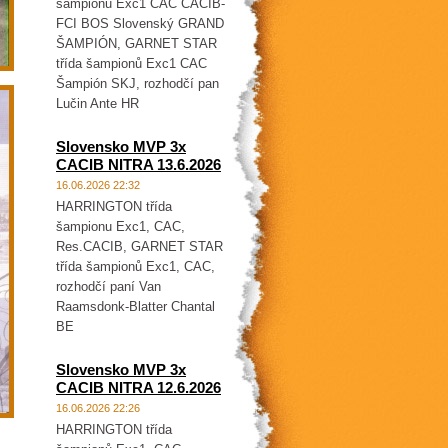
šampionů Exc1 CAC CACIB-
FCI BOS Slovenský GRAND
ŠAMPIÓN, GARNET STAR
třída šampionů Exc1 CAC
Šampión SKJ, rozhodčí pan
Lučin Ante HR
Slovensko MVP 3x
CACIB NITRA 13.6.2026
16.06.2026 22:32
HARRINGTON třída
šampionu Exc1, CAC,
Res.CACIB, GARNET STAR
třída šampionů Exc1, CAC,
rozhodčí paní Van
Raamsdonk-Blatter Chantal
BE
Slovensko MVP 3x
CACIB NITRA 12.6.2026
16.06.2026 22:26
HARRINGTON třída