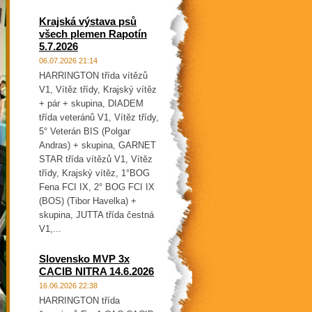
Krajská výstava psů
všech plemen Rapotín
5.7.2026
06.07.2026 21:14
HARRINGTON třída vítězů
V1, Vítěz třídy, Krajský vítěz
+ pár + skupina, DIADEM
třída veteránů V1, Vítěz třídy,
5° Veterán BIS (Polgar
Andras) + skupina, GARNET
STAR třída vítězů V1, Vítěz
třídy, Krajský vítěz, 1°BOG
Fena FCI IX, 2° BOG FCI IX
(BOS) (Tibor Havelka) +
skupina, JUTTA třída čestná
V1,...
Slovensko MVP 3x
CACIB NITRA 14.6.2026
16.06.2026 22:38
HARRINGTON třída