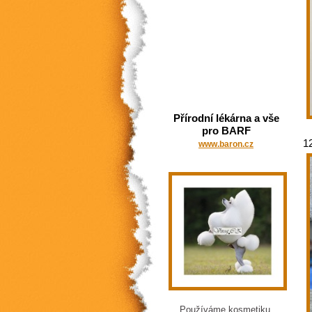
Přírodní lékárna a vše
pro BARF
1
www.baron.cz
Používáme kosmetiku