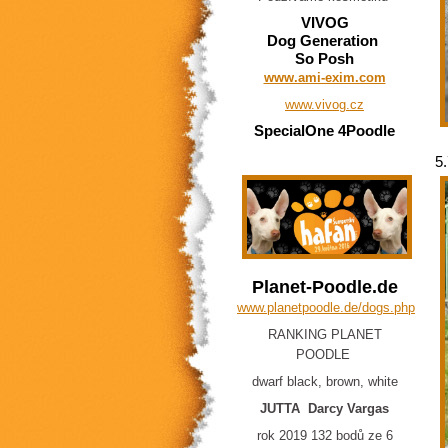
VIVOG
Dog Generation
So Posh
www.ami-exim.com
www.vivog.cz
SpecialOne 4Poodle
5
Planet-Poodle.de
www.planetpoodle.de/dogs.php
RANKING PLANET
POODLE
dwarf black, brown, white
JUTTA Darcy Vargas
rok 2019 132 bodů ze 6