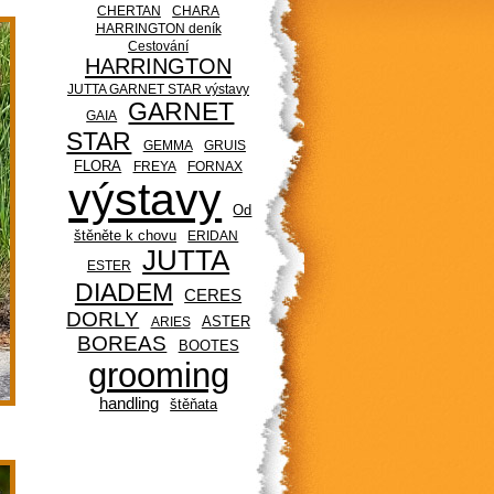
CHERTAN
CHARA
HARRINGTON deník
Cestování
HARRINGTON
JUTTA GARNET STAR výstavy
GARNET
GAIA
STAR
GEMMA
GRUIS
FLORA
FREYA
FORNAX
výstavy
Od
štěněte k chovu
ERIDAN
JUTTA
ESTER
DIADEM
CERES
DORLY
ASTER
ARIES
BOREAS
BOOTES
grooming
handling
štěňata