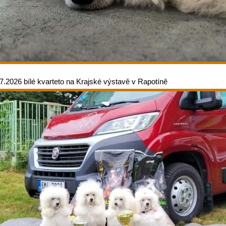
.7.2026 bílé kvarteto na Krajské výstavě v Rapotíně