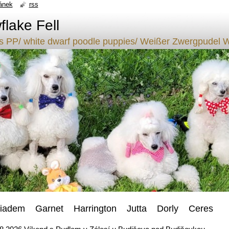
ánek
rss
lake Fell
ílý s PP/ white dwarf poodle puppies/ Weißer Zwergpude
iadem Garnet Harrington Jutta Dorly Ceres