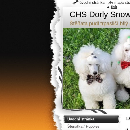
úvodní stránka
mapa str
tisk
CHS Dorly Snowf
Štěňata pudl trpasličí b
D
Úvodní stránka
Štěňátka / Puppies