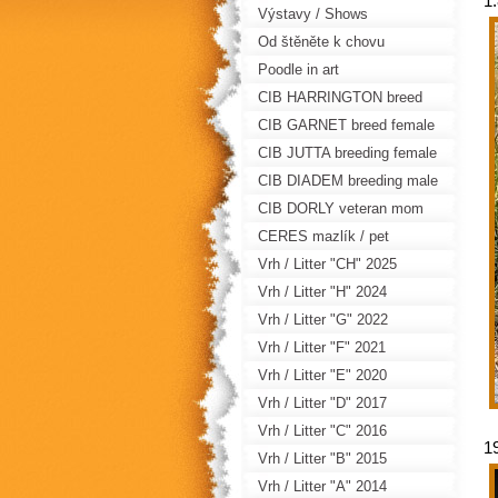
1
Výstavy / Shows
Od štěněte k chovu
Poodle in art
CIB HARRINGTON breed
male
CIB GARNET breed female
CIB JUTTA breeding female
CIB DIADEM breeding male
CIB DORLY veteran mom
CERES mazlík / pet
Vrh / Litter "CH" 2025
Vrh / Litter "H" 2024
Vrh / Litter "G" 2022
Vrh / Litter "F" 2021
Vrh / Litter "E" 2020
Vrh / Litter "D" 2017
Vrh / Litter "C" 2016
1
Vrh / Litter "B" 2015
Vrh / Litter "A" 2014