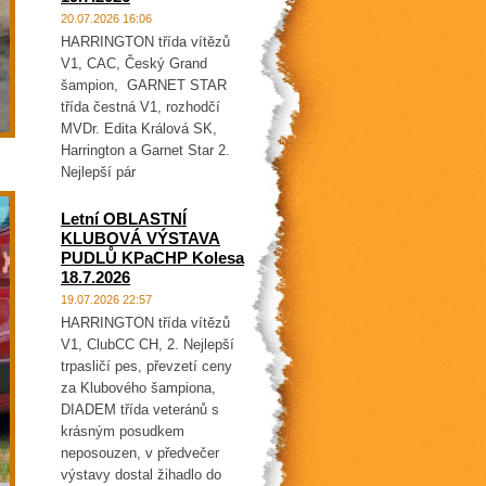
20.07.2026 16:06
HARRINGTON třída vítězů
V1, CAC, Český Grand
šampion, GARNET STAR
třída čestná V1, rozhodčí
MVDr. Edita Králová SK,
Harrington a Garnet Star 2.
Nejlepší pár
Letní OBLASTNÍ
KLUBOVÁ VÝSTAVA
PUDLŮ KPaCHP Kolesa
18.7.2026
19.07.2026 22:57
HARRINGTON třída vítězů
V1, ClubCC CH, 2. Nejlepší
trpasličí pes, převzetí ceny
za Klubového šampiona,
DIADEM třída veteránů s
krásným posudkem
neposouzen, v předvečer
výstavy dostal žihadlo do