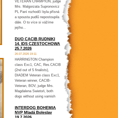
VETERAN CHAMPION, judge
Mrs. Malgorzata Supronovicz
PL Paní rozhodčí byla přísná
a spousta pudlů nepostoupila
dále. O to více si vážíme
jejího...
DUO CACIB RUDNIKI
14. IDS CZESTOCHOWA
25.7.2026
26.07.2026 19:11
HARRINGTON Champion
class Exc1, CAC, Res.CACIB
(2nd out of 5 finalists),
DIADEM Veteran class Exc1,
Veteran winner, CACIB-
Veteran, BOV, judge Mrs.
Magdalena Swietoń, both
dogs without using varnish
INTERDOG BOHEMIA
NVP Mladá Boleslav
19.7.2026