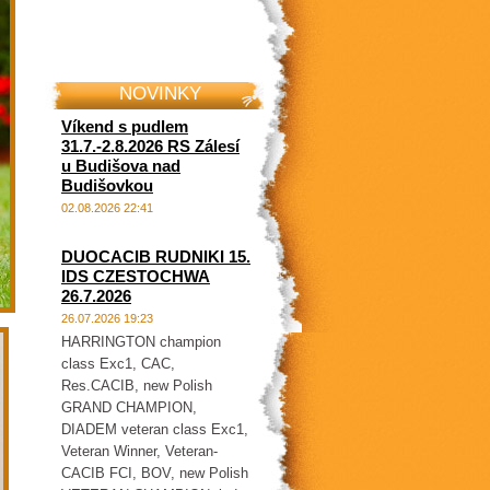
NOVINKY
Víkend s pudlem
31.7.-2.8.2026 RS Zálesí
u Budišova nad
Budišovkou
02.08.2026 22:41
DUOCACIB RUDNIKI 15.
IDS CZESTOCHWA
26.7.2026
26.07.2026 19:23
HARRINGTON champion
class Exc1, CAC,
Res.CACIB, new Polish
GRAND CHAMPION,
DIADEM veteran class Exc1,
Veteran Winner, Veteran-
CACIB FCI, BOV, new Polish