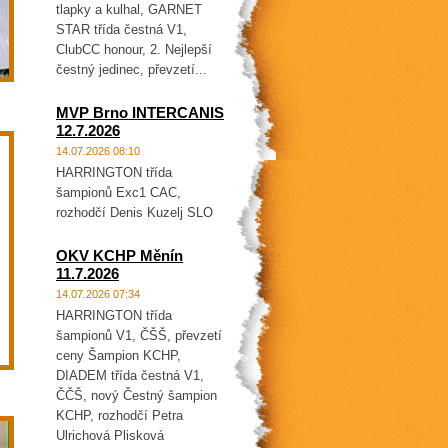
tlapky a kulhal, GARNET
STAR třída čestná V1,
ClubCC honour, 2. Nejlepší
čestný jedinec, převzetí...
MVP Brno INTERCANIS
12.7.2026
14.07.2026 08:10
HARRINGTON třída
šampionů Exc1 CAC,
rozhodčí Denis Kuzelj SLO
OKV KCHP Měnín
11.7.2026
14.07.2026 07:34
HARRINGTON třída
šampionů V1, ČŠŠ, převzetí
ceny Šampion KCHP,
DIADEM třída čestná V1,
ČČŠ, nový Čestný šampion
KCHP, rozhodčí Petra
Ulrichová Plisková