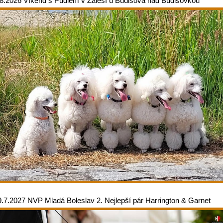
.8.2026 Víkend s Pudlem v Zálesí u Budišova nad Budišovkou
9.7.2027 NVP Mladá Boleslav 2. Nejlepší pár Harrington & Garnet