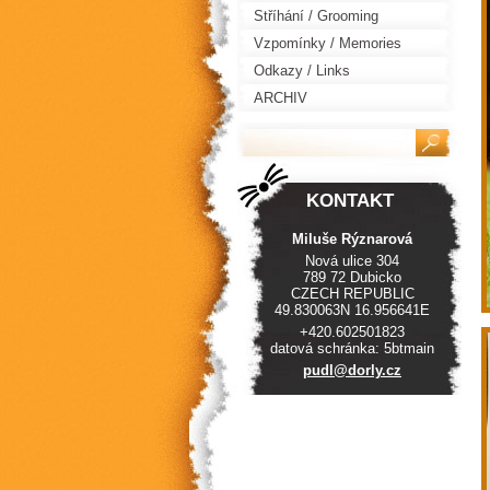
Stříhání / Grooming
Vzpomínky / Memories
Odkazy / Links
ARCHIV
KONTAKT
Miluše Rýznarová
Nová ulice 304
789 72 Dubicko
CZECH REPUBLIC
49.830063N 16.956641E
+420.602501823
datová schránka: 5btmain
pudl@dor
ly.cz