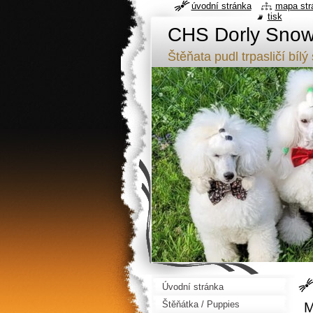
úvodní stránka
mapa str
tisk
CHS Dorly Snowf
Štěňata pudl trpasličí b
Úvodní stránka
Štěňátka / Puppies
M