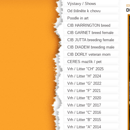
Výstavy / Shows
03
D
Od štěněte k chovu
Poodle in art
CIB HARRINGTON breed
male
CIB GARNET breed female
CIB JUTTA breeding female
CIB DIADEM breeding male
CIB DORLY veteran mom
CERES mazlík / pet
Vrh / Litter "CH" 2025
Vrh / Litter "H" 2024
Vrh / Litter "G" 2022
Vrh / Litter "F" 2021
Vrh / Litter "E" 2020
Vrh / Litter "D" 2017
Vrh / Litter "C" 2016
Vrh / Litter "B" 2015
Vrh / Litter "A" 2014