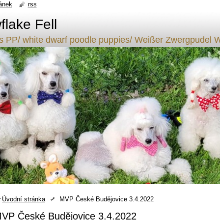
ánek
rss
lake Fell
ílý s PP/ white dwarf poodle puppies/ Weißer Zwergpude
Úvodní stránka
MVP České Budějovice 3.4.2022
VP České Budějovice 3.4.2022