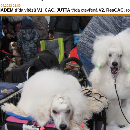
.04.2022 21:03
IADEM
třída vítězů
V1, CAC, JUTTA
třída otevřená
V2, ResCAC
, r