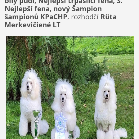
bílý pudl, Nejlepší trpasličí fena, 3.
Nejlepší fena, nový Šampion
šampionů KPaCHP
, rozhodčí
Rüta
Merkevičiené LT