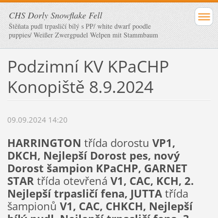
CHS Dorly Snowflake Fell
Štěňata pudl trpasličí bílý s PP/ white dwarf poodle
puppies/ Weißer Zwergpudel Welpen mit Stammbaum
Podzimní KV KPaCHP
Konopiště 8.9.2024
09.09.2024 14:20
HARRINGTON
třída dorostu
VP1,
DKCH, Nejlepší Dorost pes, nový
Dorost šampion KPaCHP, GARNET
STAR
třída otevřená
V1, CAC, KCH, 2.
Nejlepší trpasličí fena, JUTTA
třída
šampionů
V1, CAC, CHKCH, Nejlepší