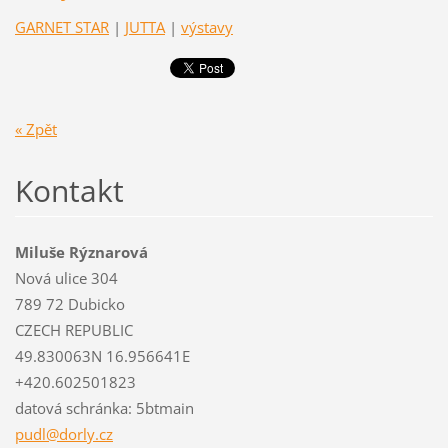
GARNET STAR
|
JUTTA
|
výstavy
« Zpět
Kontakt
Miluše Rýznarová
Nová ulice 304
789 72 Dubicko
CZECH REPUBLIC
49.830063N 16.956641E
+420.602501823
datová schránka: 5btmain
pudl@dor
ly.cz