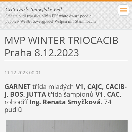
CHS Dorly Snowflake Fell
Štěňata pudl trpasličí bílý s PP/ white dwarf poodle
puppies/ Weißer Zwergpudel Welpen mit Stammbaum
MVP WINTER TRIOCACIB
Praha 8.12.2023
11.12.2023 00:01
GARNET
třída mladých
V1, CAJC, CACIB-
J, BOS, JUTTA
třída šampionů
V1, CAC,
rohodčí
Ing. Renata Smyčková
, 74
pudlů