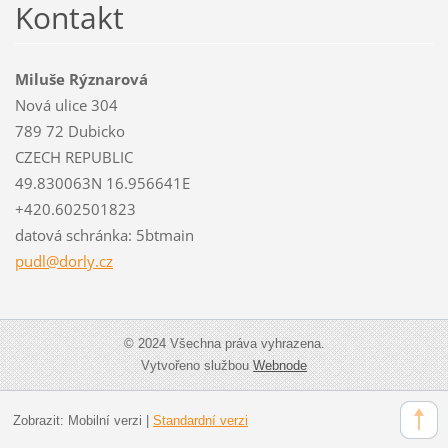
Kontakt
Miluše Rýznarová
Nová ulice 304
789 72 Dubicko
CZECH REPUBLIC
49.830063N 16.956641E
+420.602501823
datová schránka: 5btmain
pudl@dor
ly.cz
© 2024 Všechna práva vyhrazena.
Vytvořeno službou
Webnode
Zobrazit:
Mobilní verzi
|
Standardní verzi