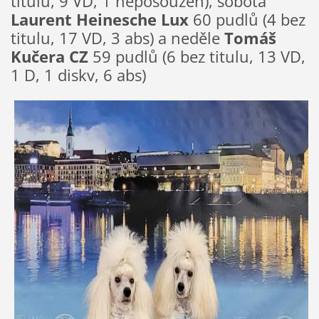
titulu, 9 VD, 1 neposouzen), sobota
Laurent Heinesche Lux
60 pudlů (4 bez
titulu, 17 VD, 3 abs) a neděle
Tomáš
Kučera CZ
59 pudlů (6 bez titulu, 13 VD,
1 D, 1 diskv, 6 abs)