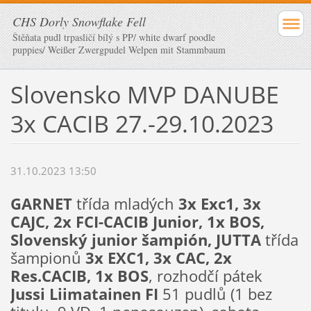
CHS Dorly Snowflake Fell
Štěňata pudl trpasličí bílý s PP/ white dwarf poodle
puppies/ Weißer Zwergpudel Welpen mit Stammbaum
Slovensko MVP DANUBE
3x CACIB 27.-29.10.2023
31.10.2023 13:50
GARNET
třída mladých
3x Exc1, 3x
CAJC, 2x FCI-CACIB Junior, 1x BOS,
Slovenský junior šampión, JUTTA
třída
šampionů
3x EXC1, 3x CAC, 2x
Res.CACIB, 1x BOS
, rozhodčí pátek
Jussi Liimatainen FI
51 pudlů (1 bez