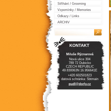
Stříhání / Grooming
Vzpomínky / Memories
Odkazy / Links
ARCHIV
KONTAKT
Miluše Rýznarová
Nová ulice 304
789 72 Dubicko
CZECH REPUBLIC
49.830063N 16.956641E
+420.602501823
datová schránka: 5btmain
pudl@dor
ly.cz