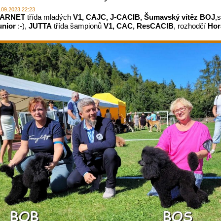
.09.2023 22:23
ARNET
třída mladých
V1, CAJC, J-CACIB, Šumavský vítěz BOJ
,
unior
:-),
JUTTA
třída šampionů
V1, CAC, ResCACIB
, rozhodčí
Hor