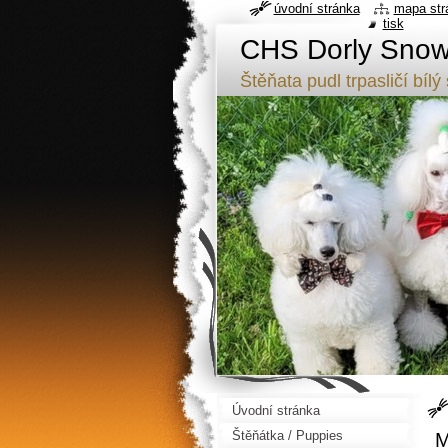
úvodní stránka
mapa str
tisk
CHS Dorly Snowf
Štěňata pudl trpasličí b
Úvodní stránka
Štěňátka / Puppies
M