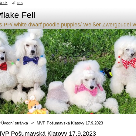
ánek
rss
lake Fell
ílý s PP/ white dwarf poodle puppies/ Weißer Zwergpude
Úvodní stránka
MVP Pošumavská Klatovy 17.9.2023
VP Pošumavská Klatovy 17.9.2023