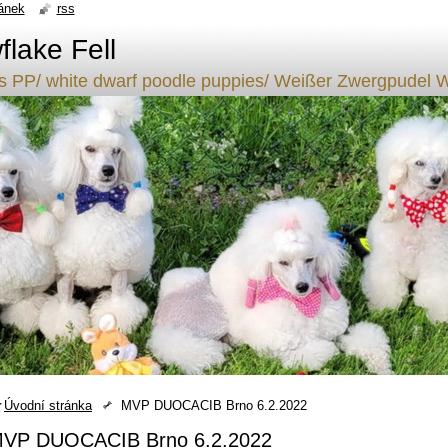
ánek
rss
lake Fell
ílý s PP/ white dwarf poodle puppies/ Weißer Zwergpude
Úvodní stránka
MVP DUOCACIB Brno 6.2.2022
VP DUOCACIB Brno 6.2.2022