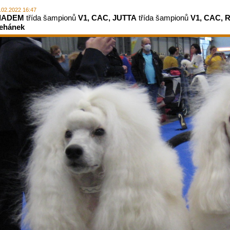
.02.2022 16:47
IADEM
třída šampionů
V1, CAC, JUTTA
třída šampionů
V1, CAC, 
ehánek