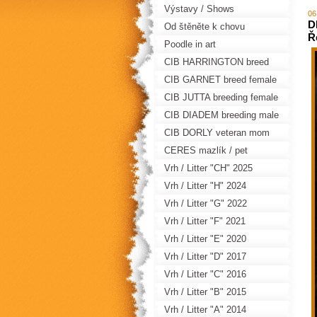
Výstavy / Shows
06
D
Od štěněte k chovu
Ř
Poodle in art
CIB HARRINGTON breed
male
CIB GARNET breed female
CIB JUTTA breeding female
CIB DIADEM breeding male
CIB DORLY veteran mom
CERES mazlík / pet
Vrh / Litter "CH" 2025
Vrh / Litter "H" 2024
Vrh / Litter "G" 2022
Vrh / Litter "F" 2021
Vrh / Litter "E" 2020
Vrh / Litter "D" 2017
Vrh / Litter "C" 2016
Vrh / Litter "B" 2015
Vrh / Litter "A" 2014