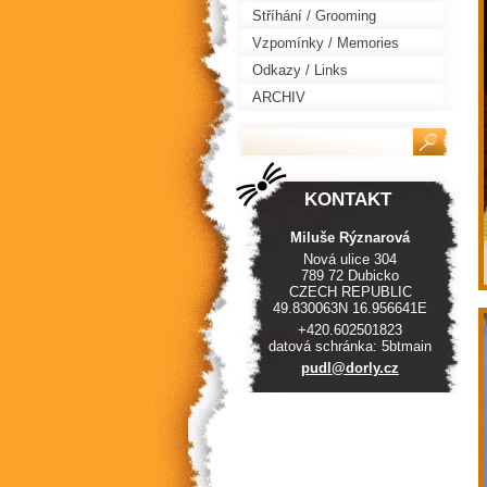
Stříhání / Grooming
Vzpomínky / Memories
Odkazy / Links
ARCHIV
KONTAKT
Miluše Rýznarová
Nová ulice 304
789 72 Dubicko
CZECH REPUBLIC
49.830063N 16.956641E
+420.602501823
datová schránka: 5btmain
pudl@dor
ly.cz