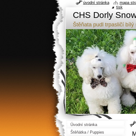
úvodní stránka
mapa str
tisk
CHS Dorly Snowf
Štěňata pudl trpasličí b
Úvodní stránka
Štěňátka / Puppies
M