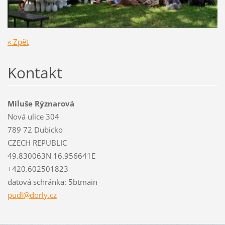
« Zpět
Kontakt
Miluše Rýznarová
Nová ulice 304
789 72 Dubicko
CZECH REPUBLIC
49.830063N 16.956641E
+420.602501823
datová schránka: 5btmain
pudl@dor
ly.cz