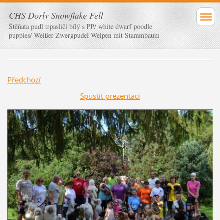
CHS Dorly Snowflake Fell
Štěňata pudl trpasličí bílý s PP/ white dwarf poodle
puppies/ Weißer Zwergpudel Welpen mit Stammbaum
Předchozí
Spustit prezentaci