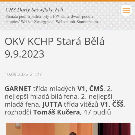
CHS Dorly Snowflake Fell
Štěňata pudl trpasličí bílý s PP/ white dwarf poodle
puppies/ Weißer Zwergpudel Welpen mit Stammbaum
OKV KCHP Stará Bělá
9.9.2023
10.09.2023 21:27
GARNET
třída mladých
V1, ČMŠ
, 2.
nejlepší mladá bílá fena, 2. nejlepší
mladá fena,
JUTTA
třída vítězů
V1, ČŠŠ
,
rozhodčí
Tomáš Kučera
, 47 pudlů