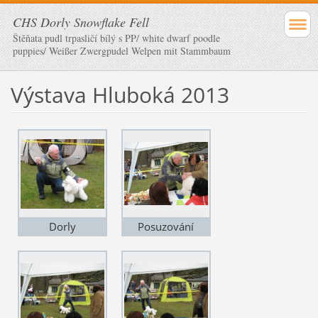
CHS Dorly Snowflake Fell
Štěňata pudl trpasličí bílý s PP/ white dwarf poodle
puppies/ Weißer Zwergpudel Welpen mit Stammbaum
Výstava Hluboká 2013
Dorly
Posuzování