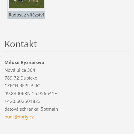
Radost z vítězství
Kontakt
Miluše Rýznarová
Nová ulice 304
789 72 Dubicko
CZECH REPUBLIC
49.830063N 16.956641E
+420.602501823
datová schránka: 5btmain
pudl@dor
ly.cz