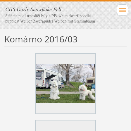
CHS Dorly Snowflake Fell
Štěňata pudl trpasličí bílý s PP/ white dwarf poodle
puppies/ Weißer Zwergpudel Welpen mit Stammbaum
Komárno 2016/03