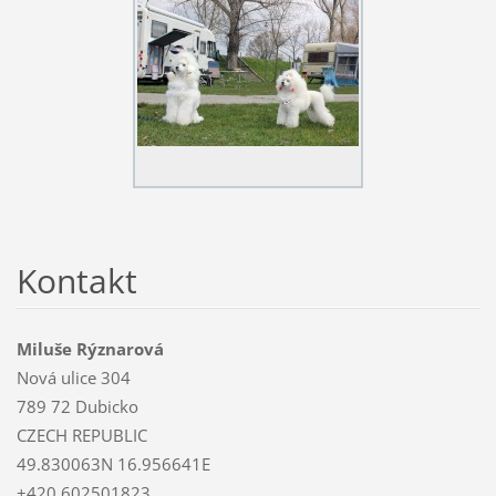
Kontakt
Miluše Rýznarová
Nová ulice 304
789 72 Dubicko
CZECH REPUBLIC
49.830063N 16.956641E
+420.602501823