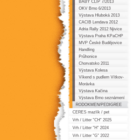
BABY CLIP 7/2013
OKV Brno 6/2013
Výstava Hluboká 2013
CACIB Lendava 2012
Adria Rally 2012 Njivice
Výstava Praha KPaCHP
MVP České Budějovice
Handling
Průhonice
Chorvatsko 2011
Výstava Kolesa
Víkend s pudlem Vítkov-
Podhradí 2011
Morávka
Výstava Kačina
Výstava Brno seznámení
RODOKMEN/PEDIGREE
CERES mazlík / pet
Vrh / Litter "CH" 2025
Vrh / Litter "H" 2024
Vrh / Litter "G" 2022