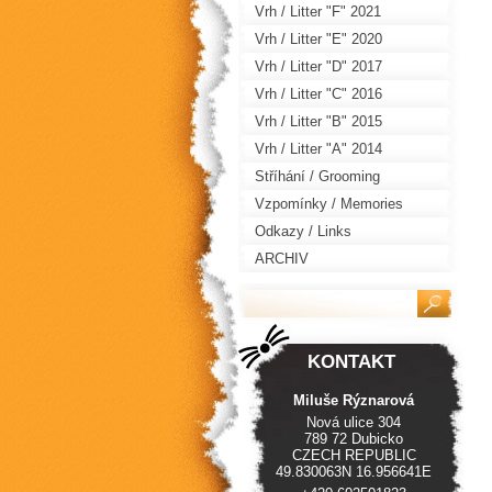
Vrh / Litter "F" 2021
Vrh / Litter "E" 2020
Vrh / Litter "D" 2017
Vrh / Litter "C" 2016
Vrh / Litter "B" 2015
Vrh / Litter "A" 2014
Stříhání / Grooming
Vzpomínky / Memories
Odkazy / Links
ARCHIV
KONTAKT
Miluše Rýznarová
Nová ulice 304
789 72 Dubicko
CZECH REPUBLIC
49.830063N 16.956641E