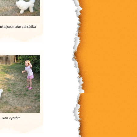
ňátka jsou naše zahrádka
... kdo vyhrál?