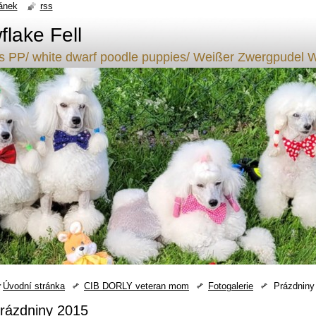
ánek
rss
lake Fell
ílý s PP/ white dwarf poodle puppies/ Weißer Zwergpude
Úvodní stránka
CIB DORLY veteran mom
Fotogalerie
Prázdniny
rázdniny 2015