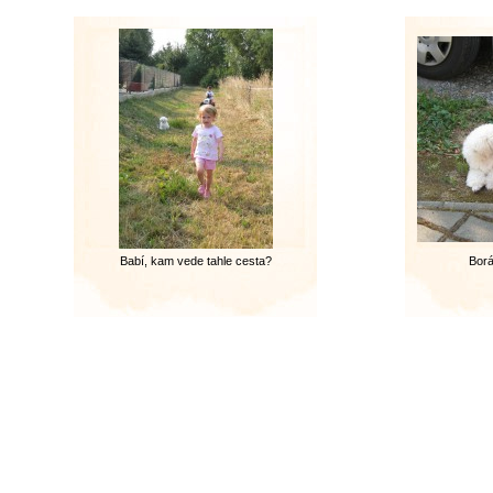
Babí, kam vede tahle cesta?
Borá