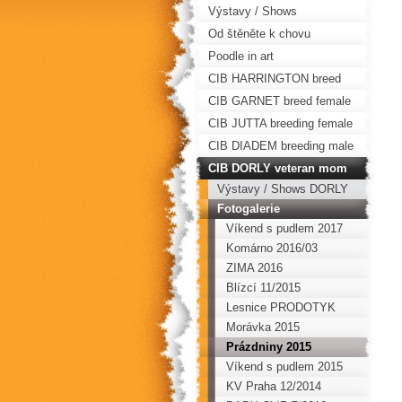
Výstavy / Shows
Od štěněte k chovu
Poodle in art
CIB HARRINGTON breed
male
CIB GARNET breed female
CIB JUTTA breeding female
CIB DIADEM breeding male
CIB DORLY veteran mom
Výstavy / Shows DORLY
Fotogalerie
Víkend s pudlem 2017
Komárno 2016/03
ZIMA 2016
Blízcí 11/2015
Lesnice PRODOTYK
2015
Morávka 2015
Prázdniny 2015
Víkend s pudlem 2015
KV Praha 12/2014