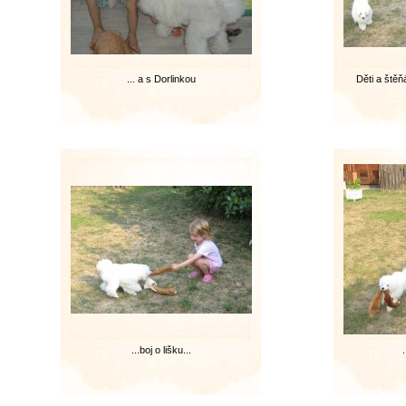
... a s Dorlinkou
Děti a ště
...boj o lišku...