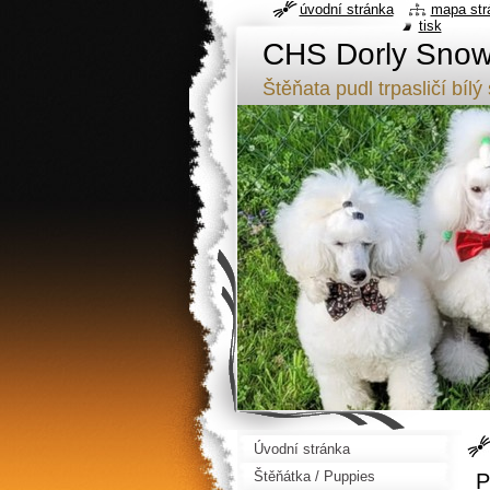
úvodní stránka
mapa str
tisk
CHS Dorly Snowf
Štěňata pudl trpasličí b
Úvodní stránka
Štěňátka / Puppies
P