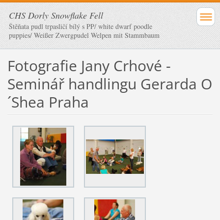
CHS Dorly Snowflake Fell
Štěňata pudl trpasličí bílý s PP/ white dwarf poodle
puppies/ Weißer Zwergpudel Welpen mit Stammbaum
Fotografie Jany Crhové -
Seminář handlingu Gerarda O
´Shea Praha