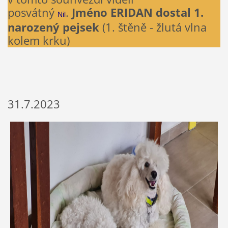
posvátný
.
Jméno ERIDAN dostal 1.
Nil
narozený pejsek
(1. štěně - žlutá vlna
kolem krku)
31.7.2023