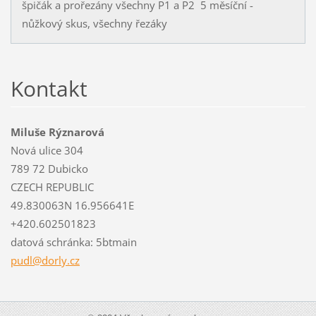
špičák a prořezány všechny P1 a P2 5 měsíční -
nůžkový skus, všechny řezáky
Kontakt
Miluše Rýznarová
Nová ulice 304
789 72 Dubicko
CZECH REPUBLIC
49.830063N 16.956641E
+420.602501823
datová schránka: 5btmain
pudl@dor
ly.cz