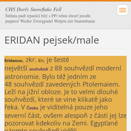
CHS Dorly Snowflake Fell
Štěňata pudl trpasličí bílý s PP/ white dwarf poodle
puppies/ Weißer Zwergpudel Welpen mit Stammbaum
ERIDAN pejsek/male
, zkr.
, je šesté
Eridanus
Eri
největší
z 88 souhvězdí moderní
souhvězdí
astronomie. Bylo též jedním ze
48 souhvězdí zavedených Ptolemaiem.
Leží na jižní obloze. Je to velmi dlouhé
souhvězdí, které se vine klikatě jako
řeka. V
je viditelná pouze jeho
Česku
severní část, ovšem alespoň z části jej lze
pozorovat kdekoliv na Zemi. Egypťané
v tomto souhvězdí viděli