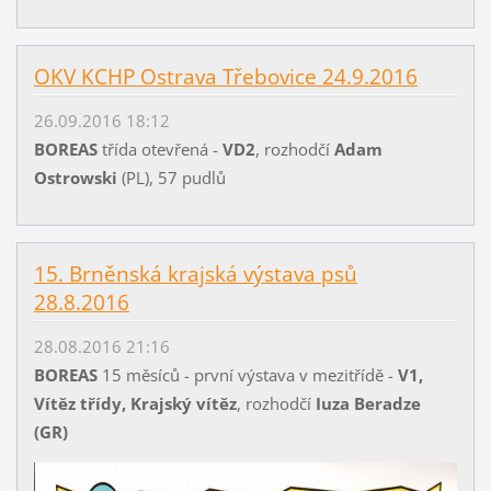
OKV KCHP Ostrava Třebovice 24.9.2016
26.09.2016 18:12
BOREAS
třída otevřená -
VD2
, rozhodčí
Adam
Ostrowski
(PL), 57 pudlů
15. Brněnská krajská výstava psů
28.8.2016
28.08.2016 21:16
BOREAS
15 měsíců - první výstava v mezitřídě -
V1,
Vítěz třídy, Krajský vítěz
, rozhodčí
Iuza Beradze
(GR)