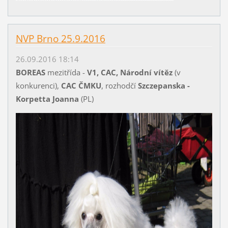
NVP Brno 25.9.2016
26.09.2016 18:14
BOREAS
mezitřída -
V1, CAC, Národní vítěz
(v
konkurenci),
CAC ČMKU
, rozhodčí
Szczepanska -
Korpetta Joanna
(PL)