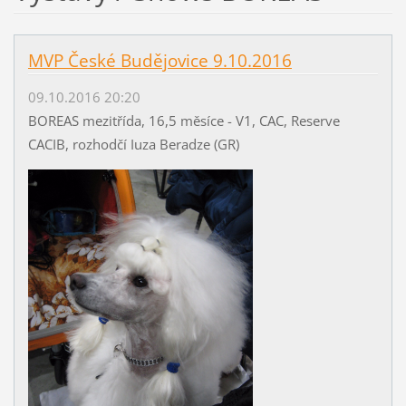
MVP České Budějovice 9.10.2016
09.10.2016 20:20
BOREAS mezitřída, 16,5 měsíce - V1, CAC, Reserve
CACIB, rozhodčí Iuza Beradze (GR)