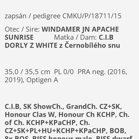
zapsán / pedigree CMKU/P/18711/15
Otec / Sire:
WINDAMER JN APACHE
SUNRISE
Matka / Dam:
C.I.B
DORLY Z WHITE z Černobílého snu
35,0 / 35,5 cm PL 0/0 PRA neg. (2016,
2019), Optigen A
C.I.B, SK ShowCh., GrandCh. CZ+SK,
Honour Clas W, Honour Ch KCHP, Ch.
of Ch. KCHP+KPaCHP, Ch.
CZ+SK+PL+HU+KCHP+KPaCHP, BOB,
8x BOS, BISS honour male, BISS dwarf