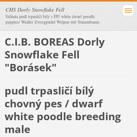
CHS Dorly Snowflake Fell
Štěňata pudl trpasličí bílý s PP/ white dwarf poodle
puppies/ Weißer Zwergpudel Welpen mit Stammbaum
C.I.B. BOREAS Dorly
Snowflake Fell
"Borásek"
pudl trpasličí bílý
chovný pes / dwarf
white poodle breeding
male