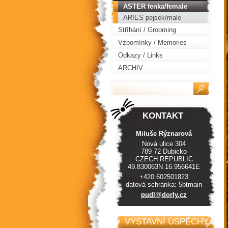
ASTER fenka/female
ARIES pejsek/male
Stříhání / Grooming
Vzpomínky / Memories
Odkazy / Links
ARCHIV
KONTAKT
Miluše Rýznarová
Nová ulice 304
789 72 Dubicko
CZECH REPUBLIC
49.830063N 16.956641E
+420.602501823
datová schránka: 5btmain
pudl@dor
ly.cz
VÝSTAVNÍ ÚSPĚCHY