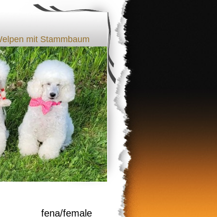
l Welpen mit Stammbaum
ell fena/female