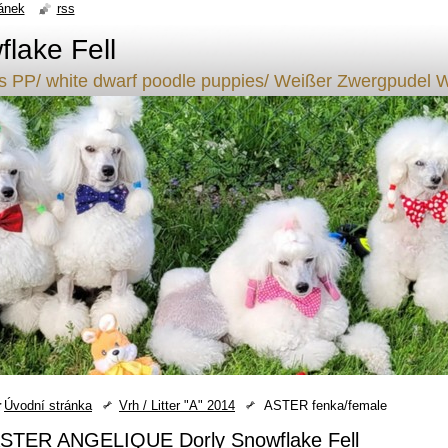
ánek
rss
lake Fell
ílý s PP/ white dwarf poodle puppies/ Weißer Zwergpude
Úvodní stránka
Vrh / Litter "A" 2014
ASTER fenka/female
ASTER ANGELIQUE Dorly Snowflake F