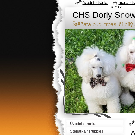
úvodní stránka
mapa str
tisk
CHS Dorly Snowf
Štěňata pudl trpasličí b
Úvodní stránka
Štěňátka / Puppies