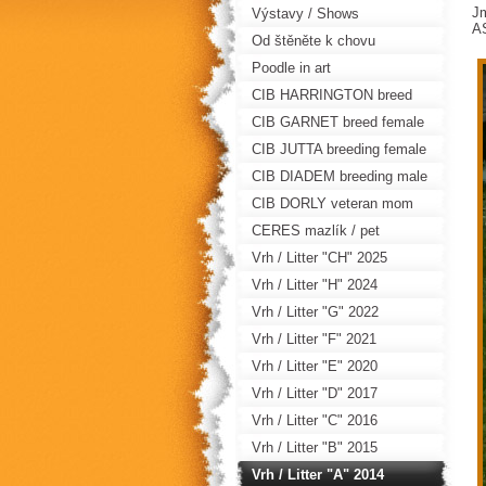
Jm
Výstavy / Shows
A
Od štěněte k chovu
Poodle in art
CIB HARRINGTON breed
male
CIB GARNET breed female
CIB JUTTA breeding female
CIB DIADEM breeding male
CIB DORLY veteran mom
CERES mazlík / pet
Vrh / Litter "CH" 2025
Vrh / Litter "H" 2024
Vrh / Litter "G" 2022
Vrh / Litter "F" 2021
Vrh / Litter "E" 2020
Vrh / Litter "D" 2017
Vrh / Litter "C" 2016
Vrh / Litter "B" 2015
Vrh / Litter "A" 2014