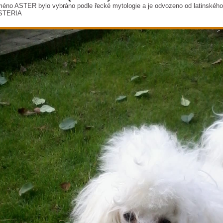
éno ASTER bylo vybráno podle řecké mytologie a je odvozeno od latinskéh
STERIA