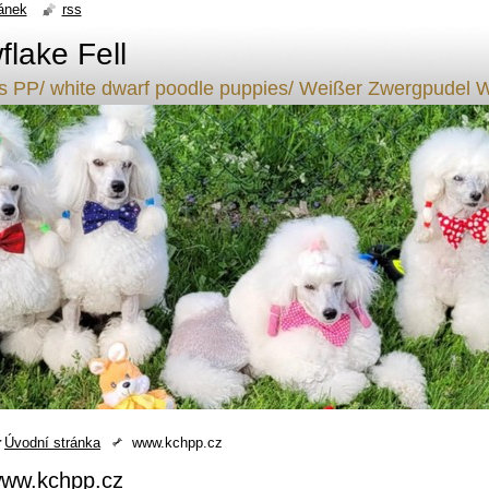
ánek
rss
lake Fell
ílý s PP/ white dwarf poodle puppies/ Weißer Zwergpude
Úvodní stránka
www.kchpp.cz
ww.kchpp.cz