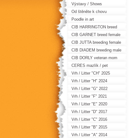
Výstavy / Shows
Od štěněte k chovu
Poodle in art
CIB HARRINGTON breed
male
CIB GARNET breed female
CIB JUTTA breeding female
CIB DIADEM breeding male
CIB DORLY veteran mom
CERES mazlík / pet
Vrh / Litter "CH" 2025
Vrh / Litter "H" 2024
Vrh / Litter "G" 2022
Vrh / Litter "F" 2021
Vrh / Litter "E" 2020
Vrh / Litter "D" 2017
Vrh / Litter "C" 2016
Vrh / Litter "B" 2015
Vrh / Litter "A" 2014