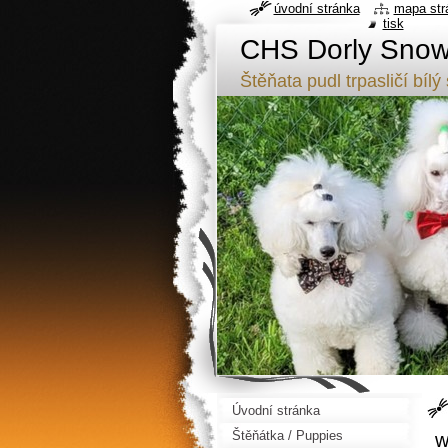
úvodní stránka
mapa str
tisk
CHS Dorly Snowf
Štěňata pudl trpasličí b
Úvodní stránka
Štěňátka / Puppies
w