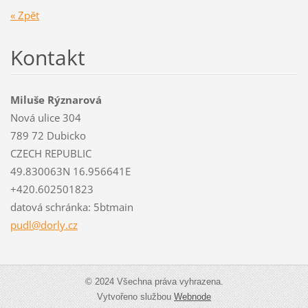
« Zpět
Kontakt
Miluše Rýznarová
Nová ulice 304
789 72 Dubicko
CZECH REPUBLIC
49.830063N 16.956641E
+420.602501823
datová schránka: 5btmain
pudl@dor
ly.cz
© 2024 Všechna práva vyhrazena.
Vytvořeno službou
Webnode