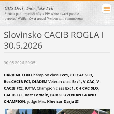
CHS Dorly Snowflake Fell
Štěňata pudl trpasličí bílý s PP/ white dwarf poodle
puppies/ Weißer Zwergpudel Welpen mit Stammbaum
Slovinsko CACIB ROGLA I
30.5.2026
30.05.2026 20:05
HARRINGTON
 Champion class 
Exc1, CH CAC SLO, 
Res.CACIB FCI, DIADEM
 Veteran class 
Exc1, V-CAC, V-
CACIB FCI, JUTTA
 Champion class 
Exc1, CH CAC SLO, 
CACIB FCI, Best Female, BOB SLOVENIAN GRAND 
CHAMPION
, judge Mrs. 
Klevisar Darja SI