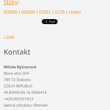
Štítky
:
BOREAS
|
DIADEM
|
DORLY
|
JUTTA
|
výstavy
« Zpět
Kontakt
Miluše Rýznarová
Nová ulice 304
789 72 Dubicko
CZECH REPUBLIC
49.830063N 16.956641E
+420.602501823
datová schránka: 5btmain