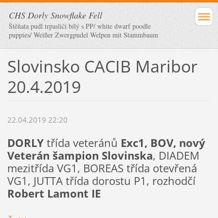
CHS Dorly Snowflake Fell
Štěňata pudl trpasličí bílý s PP/ white dwarf poodle
puppies/ Weißer Zwergpudel Welpen mit Stammbaum
Slovinsko CACIB Maribor
20.4.2019
22.04.2019 22:20
DORLY
třída veteránů
Exc1, BOV, nový
Veterán šampion Slovinska
, DIADEM
mezitřída VG1, BOREAS třída otevřená
VG1, JUTTA třída dorostu P1, rozhodčí
Robert Lamont IE