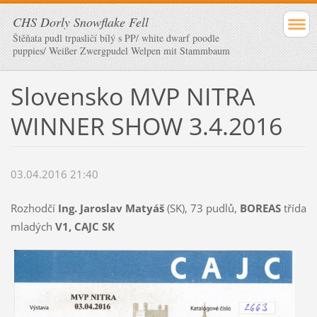
CHS Dorly Snowflake Fell
Štěňata pudl trpasličí bílý s PP/ white dwarf poodle
puppies/ Weißer Zwergpudel Welpen mit Stammbaum
Slovensko MVP NITRA
WINNER SHOW 3.4.2016
03.04.2016 21:40
Rozhodčí
Ing. Jaroslav Matyáš
(SK), 73 pudlů,
BOREAS
třída
mladých
V1, CAJC SK