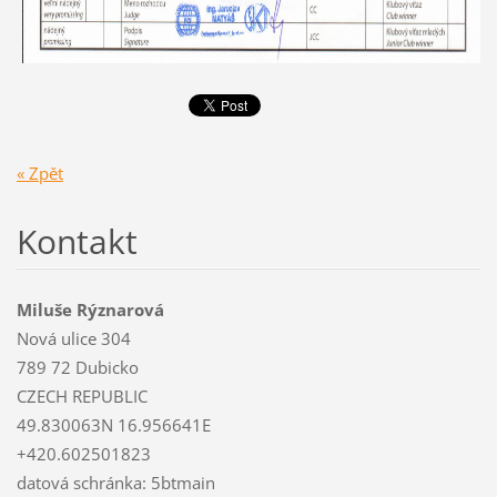
« Zpět
Kontakt
Miluše Rýznarová
Nová ulice 304
789 72 Dubicko
CZECH REPUBLIC
49.830063N 16.956641E
+420.602501823
datová schránka: 5btmain