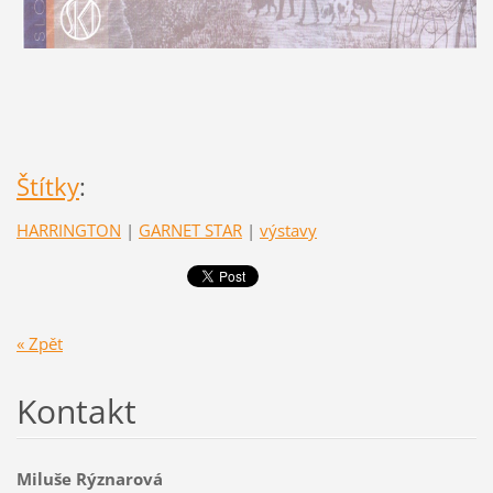
Štítky
:
HARRINGTON
|
GARNET STAR
|
výstavy
« Zpět
Kontakt
Miluše Rýznarová