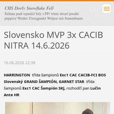
CHS Dorly Snowflake Fell
Štěňata pudl trpasličí bílý s PP/ white dwarf poodle
puppies/ Weißer Zwergpudel Welpen mit Stammbaum
Slovensko MVP 3x CACIB
NITRA 14.6.2026
16.06.2026 22:38
HARRINGTON 
 třída šampionů 
Exc1 CAC CACIB-FCI BOS 
Slovenský GRAND ŠAMPIÓN, GARNET STAR 
 třída 
šampionů 
Exc1 CAC Šampión SKJ,
 rozhodčí pan 
Lučin 
Ante HR