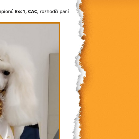
mpionů 
Exc1, CAC
, rozhodčí paní 