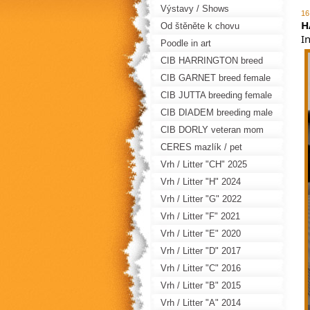
Výstavy / Shows
16
H
Od štěněte k chovu
In
Poodle in art
CIB HARRINGTON breed
male
CIB GARNET breed female
CIB JUTTA breeding female
CIB DIADEM breeding male
CIB DORLY veteran mom
CERES mazlík / pet
Vrh / Litter "CH" 2025
Vrh / Litter "H" 2024
Vrh / Litter "G" 2022
Vrh / Litter "F" 2021
Vrh / Litter "E" 2020
Vrh / Litter "D" 2017
Vrh / Litter "C" 2016
Vrh / Litter "B" 2015
Vrh / Litter "A" 2014