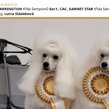
.06.2026 22:26
ARRINGTON
 třída šampionů 
Exc1, CAC, GARNET STAR
 třída ša
g. 
Lucia Sládeková