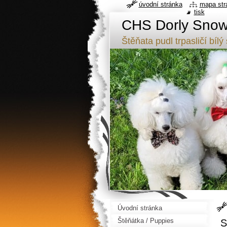
úvodní stránka
mapa str
tisk
CHS Dorly Snowf
Štěňata pudl trpasličí b
Úvodní stránka
Štěňátka / Puppies
S