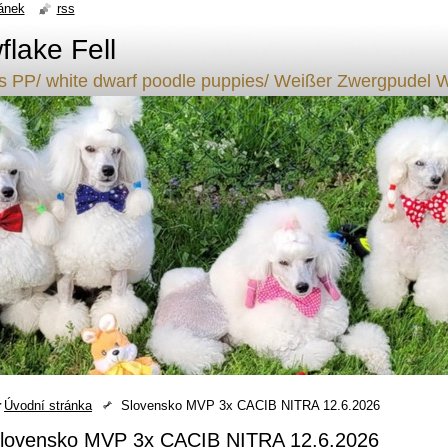
ánek
rss
lake Fell
ílý s PP/ white dwarf poodle puppies/ Weißer Zwergpude
Úvodní stránka
Slovensko MVP 3x CACIB NITRA 12.6.2026
lovensko MVP 3x CACIB NITRA 12.6.2026