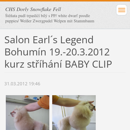
CHS Dorly Snowflake Fell
Štěňata pudl trpasličí bílý s PP/ white dwarf poodle
puppies/ Weißer Zwergpudel Welpen mit Stammbaum
Salon Earl´s Legend
Bohumín 19.-20.3.2012
kurz stříhání BABY CLIP
31.03.2012 19:46