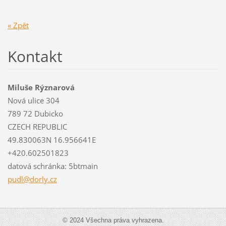
« Zpět
Kontakt
Miluše Rýznarová
Nová ulice 304
789 72 Dubicko
CZECH REPUBLIC
49.830063N 16.956641E
+420.602501823
datová schránka: 5btmain
pudl@dor
ly.cz
© 2024 Všechna práva vyhrazena.