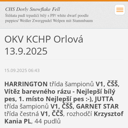
CHS Dorly Snowflake Fell
Štěňata pudl trpasličí bílý s PP/ white dwarf poodle
puppies/ Weißer Zwergpudel Welpen mit Stammbaum
OKV KCHP Orlová
13.9.2025
15.09.2025 06:43
HARRINGTON
třída šampionů
V1, ČŠŠ,
Vítěz barevného rázu - Nejlepší bílý
pes, 1. místo Nejlepší pes :-), JUTTA
třída šampionů
V1, ČŠŠ, GARNET STAR
třída čestná
V1, ČČŠ
, rozhodčí
Krzysztof
Kania PL
, 44 pudlů