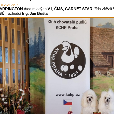
.11.2024 20:27
ARRINGTON
třída mladých
V1, ČMŠ, GARNET STAR
třída vítězů
SŮ
, rozhodčí
Ing. Jan Bušta