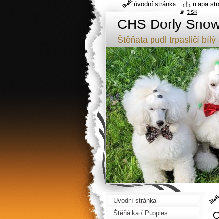
úvodní stránka
mapa str
tisk
CHS Dorly Snowf
Štěňata pudl trpasličí b
Úvodní stránka
Štěňátka / Puppies
O