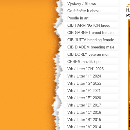
Výstavy / Shows
17
H
Od štěněte k chovu
P
Poodle in art
CIB HARRINGTON breed
male
CIB GARNET breed female
CIB JUTTA breeding female
CIB DIADEM breeding male
CIB DORLY veteran mom
CERES mazlík / pet
Vrh / Litter "CH" 2025
Vrh / Litter "H" 2024
Vrh / Litter "G" 2022
Vrh / Litter "F" 2021
Vrh / Litter "E" 2020
Vrh / Litter "D" 2017
Vrh / Litter "C" 2016
Vrh / Litter "B" 2015
Vrh / Litter "A" 2014