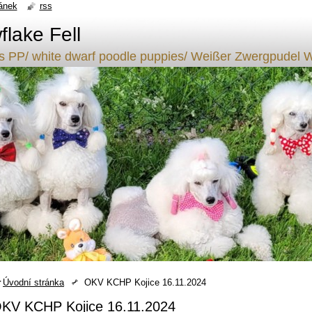
ánek
rss
lake Fell
ílý s PP/ white dwarf poodle puppies/ Weißer Zwergpude
Úvodní stránka
OKV KCHP Kojice 16.11.2024
KV KCHP Kojice 16.11.2024