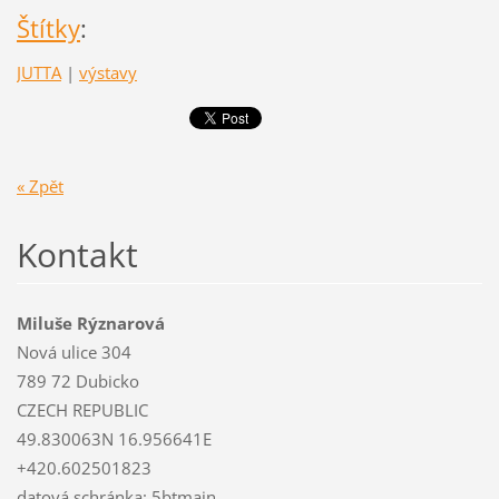
Štítky
:
JUTTA
|
výstavy
« Zpět
Kontakt
Miluše Rýznarová
Nová ulice 304
789 72 Dubicko
CZECH REPUBLIC
49.830063N 16.956641E
+420.602501823
datová schránka: 5btmain