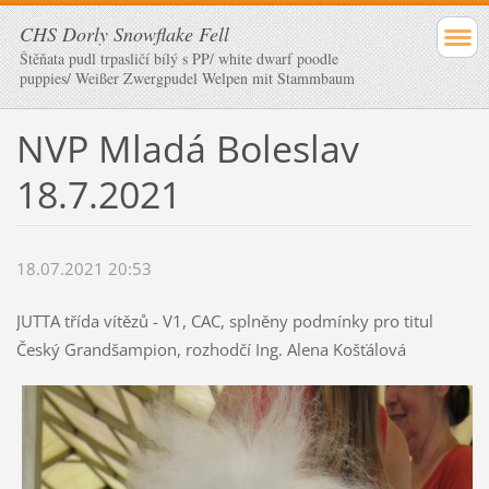
CHS Dorly Snowflake Fell
Štěňata pudl trpasličí bílý s PP/ white dwarf poodle
puppies/ Weißer Zwergpudel Welpen mit Stammbaum
NVP Mladá Boleslav
18.7.2021
18.07.2021 20:53
JUTTA třída vítězů - V1, CAC, splněny podmínky pro titul
Český Grandšampion, rozhodčí Ing. Alena Košťálová