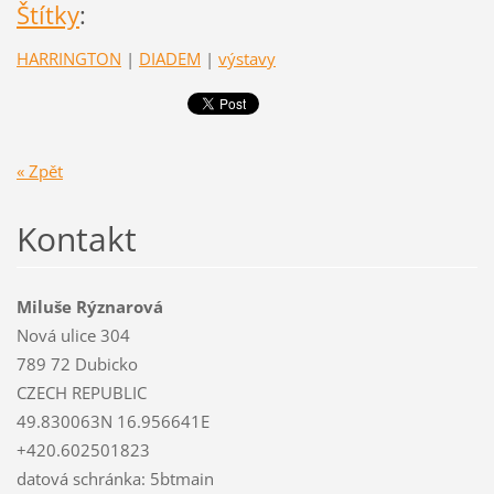
Štítky
:
HARRINGTON
|
DIADEM
|
výstavy
« Zpět
Kontakt
Miluše Rýznarová
Nová ulice 304
789 72 Dubicko
CZECH REPUBLIC
49.830063N 16.956641E
+420.602501823
datová schránka: 5btmain