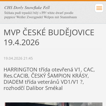
CHS Dorly Snowflake Fell
Štěňata pudl trpasličí bílý s PP/ white dwarf poodle
puppies/ Weißer Zwergpudel Welpen mit Stammbaum
MVP ČESKÉ BUDĚJOVICE
19.4.2026
19.04.2026 21:45
HARRINGTON třída otevřená V1, CAC,
Res.CACIB, ČESKÝ ŠAMPION KRÁSY,
DIADEM třída veteránů VD1/V1 ?,
rozhodčí Dalibor Smékal