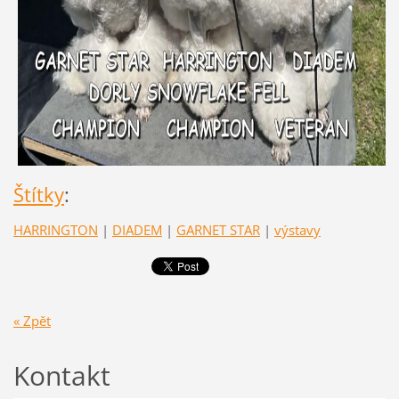
Štítky
:
HARRINGTON
|
DIADEM
|
GARNET STAR
|
výstavy
« Zpět
Kontakt