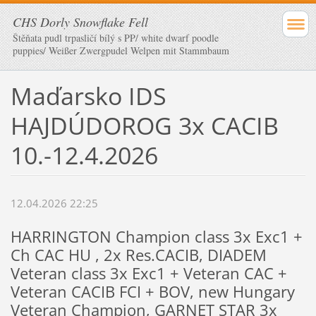
CHS Dorly Snowflake Fell
Štěňata pudl trpasličí bílý s PP/ white dwarf poodle
puppies/ Weißer Zwergpudel Welpen mit Stammbaum
Maďarsko IDS
HAJDÚDOROG 3x CACIB
10.-12.4.2026
12.04.2026 22:25
HARRINGTON Champion class 3x Exc1 +
Ch CAC HU , 2x Res.CACIB, DIADEM
Veteran class 3x Exc1 + Veteran CAC +
Veteran CACIB FCI + BOV, new Hungary
Veteran Champion, GARNET STAR 3x