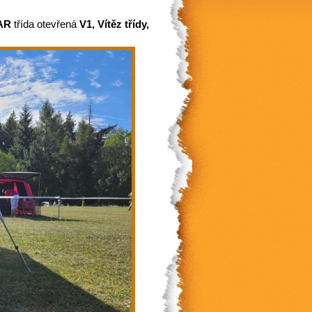
TAR
třída otevřená
V1, Vítěz třídy,