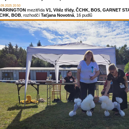
.09.2025 20:50
ARRINGTON
mezitřída
V1, Vítěz třídy, ČCHK, BOS, GARNET S
CHK, BOB
, rozhodčí
Taťjana Novotná
, 16 pudlů