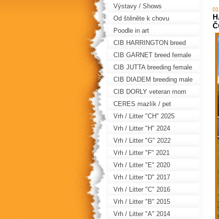
Výstavy / Shows
01
H
Od štěněte k chovu
Č
Poodle in art
CIB HARRINGTON breed
male
CIB GARNET breed female
CIB JUTTA breeding female
CIB DIADEM breeding male
CIB DORLY veteran mom
CERES mazlík / pet
Vrh / Litter "CH" 2025
Vrh / Litter "H" 2024
Vrh / Litter "G" 2022
Vrh / Litter "F" 2021
Vrh / Litter "E" 2020
Vrh / Litter "D" 2017
Vrh / Litter "C" 2016
Vrh / Litter "B" 2015
Vrh / Litter "A" 2014