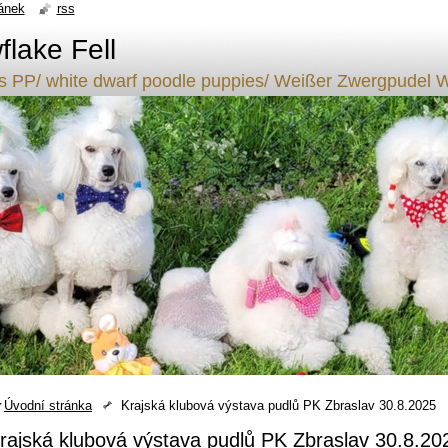
ánek
rss
lake Fell
ílý s PP/ white dwarf poodle puppies/ Weißer Zwergpude
Úvodní stránka
Krajská klubová výstava pudlů PK Zbraslav 30.8.2025
rajská klubová výstava pudlů PK Zbraslav 30.8.20