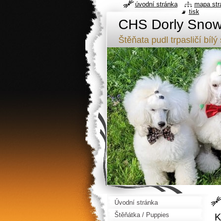
úvodní stránka
mapa str
tisk
CHS Dorly Snowf
Štěňata pudl trpasličí b
Úvodní stránka
Štěňátka / Puppies
K