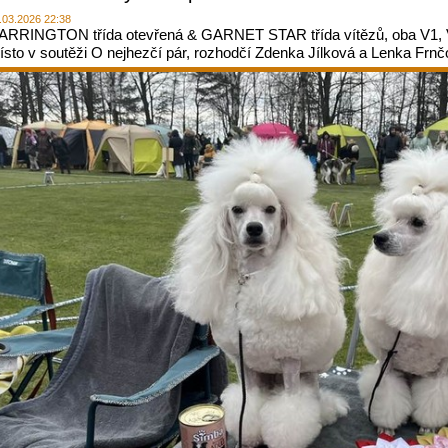
.03.2026 22:38
ARRINGTON třída otevřená & GARNET STAR třída vítězů, oba V1, Vítě
ísto v soutěži O nejhezčí pár, rozhodčí Zdenka Jílková a Lenka Frn