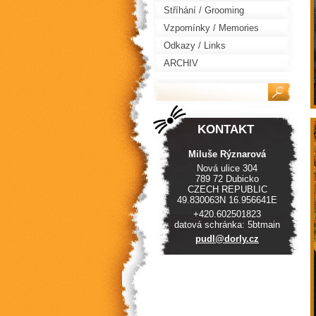
Stříhání / Grooming
Vzpomínky / Memories
Odkazy / Links
ARCHIV
KONTAKT
Miluše Rýznarová
Nová ulice 304
789 72 Dubicko
CZECH REPUBLIC
49.830063N 16.956641E
+420.602501823
datová schránka: 5btmain
pudl@dor
ly.cz