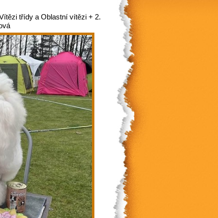
zi třídy a Oblastní vítězi + 2.
čová