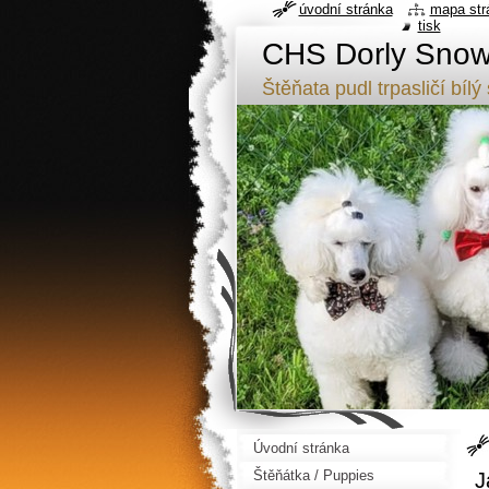
úvodní stránka
mapa str
tisk
CHS Dorly Snowf
Štěňata pudl trpasličí b
Úvodní stránka
Štěňátka / Puppies
J