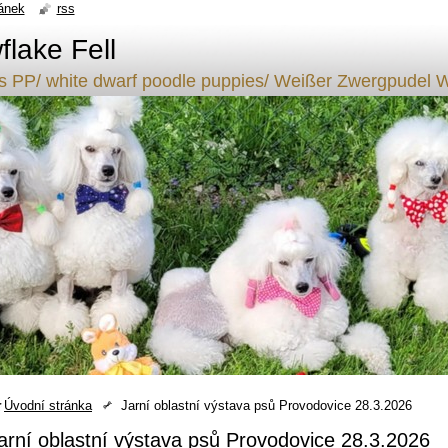
ánek
rss
lake Fell
ílý s PP/ white dwarf poodle puppies/ Weißer Zwergpude
Úvodní stránka
Jarní oblastní výstava psů Provodovice 28.3.2026
arní oblastní výstava psů Provodovice 28.3.2026