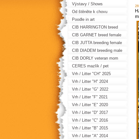
Výstavy / Shows
28
H
Od štěněte k chovu
m
Poodle in art
CIB HARRINGTON breed
male
CIB GARNET breed female
CIB JUTTA breeding female
CIB DIADEM breeding male
CIB DORLY veteran mom
CERES mazlík / pet
Vrh / Litter "CH" 2025
Vrh / Litter "H" 2024
Vrh / Litter "G" 2022
Vrh / Litter "F" 2021
Vrh / Litter "E" 2020
Vrh / Litter "D" 2017
Vrh / Litter "C" 2016
Vrh / Litter "B" 2015
Vrh / Litter "A" 2014