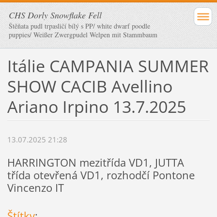
CHS Dorly Snowflake Fell
Štěňata pudl trpasličí bílý s PP/ white dwarf poodle
puppies/ Weißer Zwergpudel Welpen mit Stammbaum
Itálie CAMPANIA SUMMER
SHOW CACIB Avellino
Ariano Irpino 13.7.2025
13.07.2025 21:28
HARRINGTON mezitřída VD1, JUTTA
třída otevřená VD1, rozhodčí Pontone
Vincenzo IT
Štítky
: