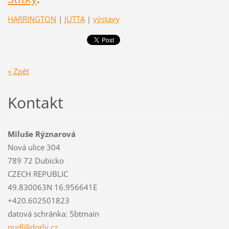
HARRINGTON
|
JUTTA
|
výstavy
« Zpět
Kontakt
Miluše Rýznarová
Nová ulice 304
789 72 Dubicko
CZECH REPUBLIC
49.830063N 16.956641E
+420.602501823
datová schránka: 5btmain
pudl@dor
ly.cz