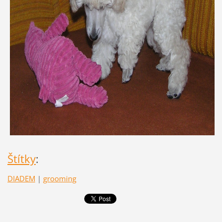
Štítky
:
DIADEM
|
grooming