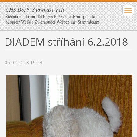
CHS Dorly Snowflake Fell
Štěňata pudl trpasličí bílý s PP/ white dwarf poodle
puppies/ Weißer Zwergpudel Welpen mit Stammbaum
DIADEM stříhání 6.2.2018
06.02.2018 19:24