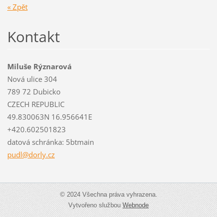
« Zpět
Kontakt
Miluše Rýznarová
Nová ulice 304
789 72 Dubicko
CZECH REPUBLIC
49.830063N 16.956641E
+420.602501823
datová schránka: 5btmain
pudl@dor
ly.cz
© 2024 Všechna práva vyhrazena.
Vytvořeno službou
Webnode