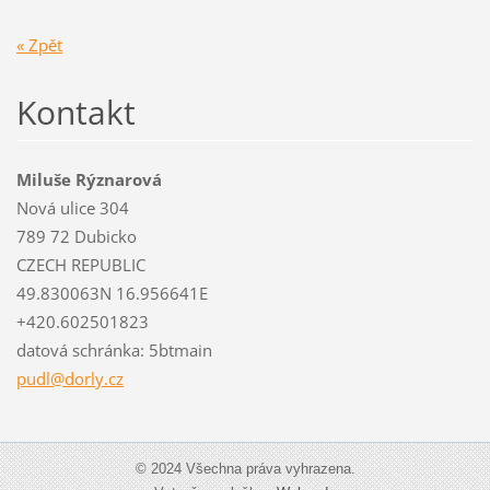
« Zpět
Kontakt
Miluše Rýznarová
Nová ulice 304
789 72 Dubicko
CZECH REPUBLIC
49.830063N 16.956641E
+420.602501823
datová schránka: 5btmain
pudl@dor
ly.cz
© 2024 Všechna práva vyhrazena.