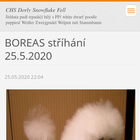
CHS Dorly Snowflake Fell
Štěňata pudl trpasličí bílý s PP/ white dwarf poodle
puppies/ Weißer Zwergpudel Welpen mit Stammbaum
BOREAS stříhání
25.5.2020
25.05.2020 22:04