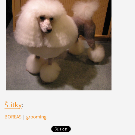
Štítky
:
BOREAS
|
grooming