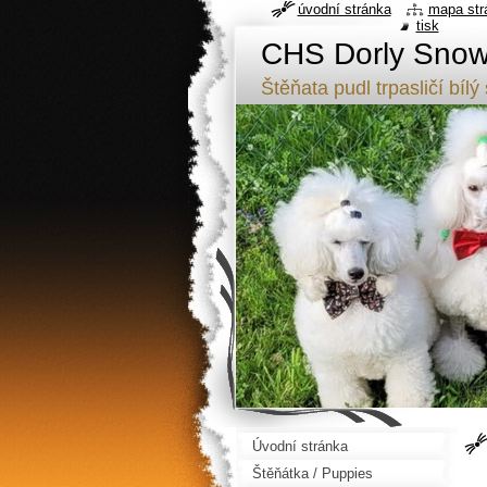
úvodní stránka
mapa str
tisk
CHS Dorly Snowf
Štěňata pudl trpasličí b
Úvodní stránka
Štěňátka / Puppies