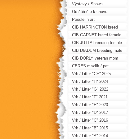
Výstavy / Shows
Od štěněte k chovu
Poodle in art
CIB HARRINGTON breed
male
CIB GARNET breed female
CIB JUTTA breeding female
CIB DIADEM breeding male
CIB DORLY veteran mom
CERES mazlík / pet
Vrh / Litter "CH" 2025
Vrh / Litter "H" 2024
Vrh / Litter "G" 2022
Vrh / Litter "F" 2021
Vrh / Litter "E" 2020
Vrh / Litter "D" 2017
Vrh / Litter "C" 2016
Vrh / Litter "B" 2015
Vrh / Litter "A" 2014