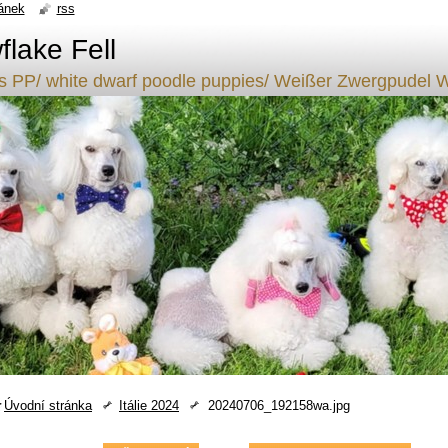
ánek
rss
lake Fell
ílý s PP/ white dwarf poodle puppies/ Weißer Zwergpude
Úvodní stránka
Itálie 2024
20240706_192158wa.jpg